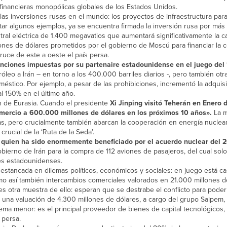
financieras monopólicas globales de los Estados Unidos.
as inversiones rusas en el mundo: los proyectos de infraestructura para c
citar algunos ejemplos, ya se encuentra firmada la inversión rusa por más
ntral eléctrica de 1.400 megavatios que aumentará significativamente la c
lones de dólares prometidos por el gobierno de Moscú para financiar la 
ruce de este a oeste el país persa.
nciones impuestas por su partenaire estadounidense en el juego del 
leo a Irán – en torno a los 400.000 barriles diarios -, pero también otr
stico. Por ejemplo, a pesar de las prohibiciones, incrementó la adquis
al 150% en el último año.
ón de Eurasia. Cuando el presidente
Xi Jinping visitó Teherán en Enero 
omercio a 600.000 millones de dólares en los próximos 10 años».
La m
gas, pero crucialmente también abarcan la cooperación en energía nuclear
ucial de la ‘Ruta de la Seda’.
, quien ha sido enormemente beneficiado por el acuerdo nuclear del 
obierno de Irán para la compra de 112 aviones de pasajeros, del cual sol
nes estadounidenses.
tancada en dilemas políticos, económicos y sociales: en juego está cas
o así también intercambios comerciales valorados en 21.000 millones d
 es otra muestra de ello: esperan que se destrabe el conflicto para poder
una valuación de 4.300 millones de dólares, a cargo del grupo Saipem, 
ema menor: es el principal proveedor de bienes de capital tecnológicos
 persa.