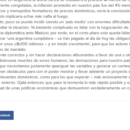
mente congelados, la inflación promedio en nuestro país fue del 4% mens
os y monopolios formadores de precios domésticos, sería la conclusió
olo implicaría echar más nafta al fuego.
te, poco se puede incidir siendo un ‘país medio’ con enormes dificultade
iar la situación. Ya bastante complicado es lidiar con la negociación de
ia diplomática ante Maduro; por ende, en el corto plazo solo queda lidiar
rar ‘una argentina cumplidora – se han pagado al día de hoy las obligac
r unos u$s100 millones – y en modo crecimiento’, para que los activos 
es de mandato.
te correctos y sin hacer declaraciones altisonantes a favor de una u otr
dolorosas muertes de seres humanos, las derivaciones para nuestro país
que necesitamos justamente apaciguar las variables y generar un contex
eran obstáculos para con el poder mostrar y llevar adelante un proyecto
 relevantes domésticos, como para los que esperan – más ansiosamente a
 exterior. Ojalá entonces que pase la tormenta lo más rápido posible y s
alidad de unas políticas económicas que demuestren verdaderamente un 
cebook