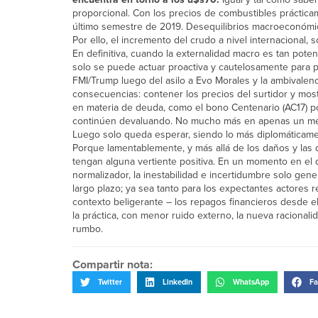
proporcional. Con los precios de combustibles práctica
último semestre de 2019. Desequilibrios macroeconómic
Por ello, el incremento del crudo a nivel internacional, s
En definitiva, cuando la externalidad macro es tan poten
solo se puede actuar proactiva y cautelosamente para pal
FMI/Trump luego del asilo a Evo Morales y la ambivalenc
consecuencias: contener los precios del surtidor y most
en materia de deuda, como el bono Centenario (AC17) po
continúen devaluando. No mucho más en apenas un m
Luego solo queda esperar, siendo lo más diplomáticamen
Porque lamentablemente, y más allá de los daños y las 
tengan alguna vertiente positiva. En un momento en el 
normalizador, la inestabilidad e incertidumbre solo gen
largo plazo; ya sea tanto para los expectantes actores
contexto beligerante – los repagos financieros desde el
la práctica, con menor ruido externo, la nueva racion
rumbo.
Compartir nota:
Twitter
LinkedIn
WhatsApp
Fa