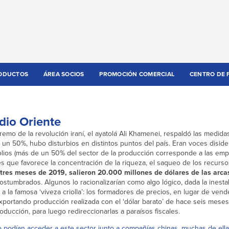
ODUCTOS
ÁREA SOCIOS
PROMOCIÓN COMERCIAL
CENTRO DE 
dio Oriente
mo de la revolución iraní, el ayatolá Ali Khamenei, respaldó las medida
 un 50%, hubo disturbios en distintos puntos del país. Eran voces disid
olios (más de un 50% del sector de la producción corresponde a las em
es que favorece la concentración de la riqueza, el saqueo de los recurso
 tres meses de 2019, salieron 20.000 millones de dólares de las arcas
umbrados. Algunos lo racionalizarían como algo lógico, dada la inestab
a la famosa ‘viveza criolla’: los formadores de precios, en lugar de vend
portando producción realizada con el ‘dólar barato’ de hace seis mes
oducción, para luego redireccionarlas a paraísos fiscales.