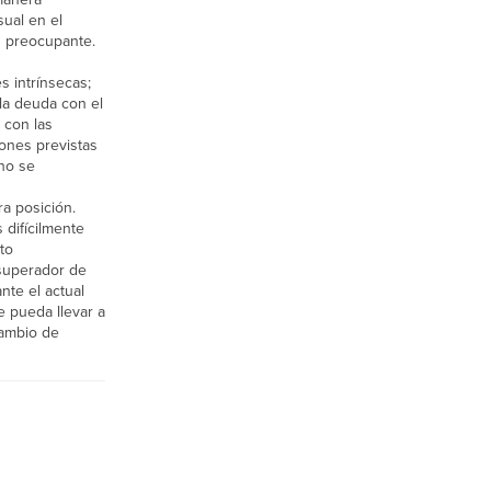
ual en el
n preocupante.
s intrínsecas;
 la deuda con el
 con las
iones previstas
no se
a posición.
 difícilmente
to
 superador de
nte el actual
e pueda llevar a
cambio de