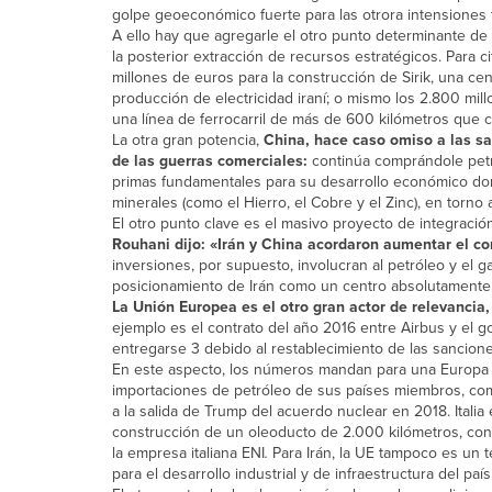
golpe geoeconómico fuerte para las otrora intensiones 
A ello hay que agregarle el otro punto determinante de l
la posterior extracción de recursos estratégicos. Para 
millones de euros para la construcción de Sirik, una ce
producción de electricidad iraní; o mismo los 2.800 mil
una línea de ferrocarril de más de 600 kilómetros que c
La otra gran potencia,
China, hace caso omiso a las sa
de las guerras comerciales:
continúa comprándole petró
primas fundamentales para su desarrollo económico domé
minerales (como el Hierro, el Cobre y el Zinc), en torno 
El otro punto clave es el masivo proyecto de integraci
Rouhani dijo: «Irán y China acordaron aumentar el c
inversiones, por supuesto, involucran al petróleo y el 
posicionamiento de Irán como un centro absolutamente cr
La Unión Europea es el otro gran actor de relevancia
ejemplo es el contrato del año 2016 entre Airbus y el g
entregarse 3 debido al restablecimiento de las sancio
En este aspecto, los números mandan para una Europa es
importaciones de petróleo de sus países miembros, com
a la salida de Trump del acuerdo nuclear en 2018. Italia
construcción de un oleoducto de 2.000 kilómetros, con 
la empresa italiana ENI
.
Para Irán, la UE tampoco es un t
para el desarrollo industrial y de infraestructura del país