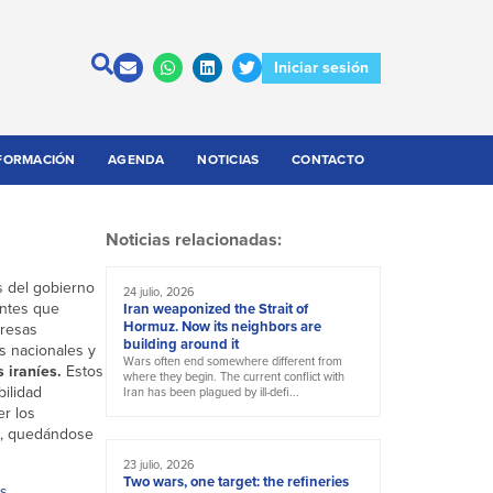
Iniciar sesión
FORMACIÓN
AGENDA
NOTICIAS
CONTACTO
Noticias relacionadas:
s del gobierno
24 julio, 2026
entes que
Iran weaponized the Strait of
Hormuz. Now its neighbors are
presas
building around it
s nacionales y
Wars often end somewhere different from
 iraníes.
Estos
where they begin. The current conflict with
ilidad
Iran has been plagued by ill-defi...
er los
es, quedándose
23 julio, 2026
Two wars, one target: the refineries