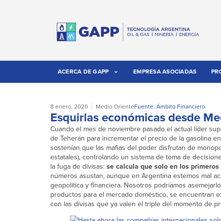
ACERCA DE GAPP
EMPRESA ASOCIADAS
PR
8 enero, 2020
Medio Oriente
Fuente: Ámbito Financiero
Esquirlas económicas desde Me
Cuando el mes de noviembre pasado el actual líder supre
de Teherán para incrementar el precio de la gasolina en
sostenían que las mafias del poder disfrutan de monop
estatales), controlando un sistema de toma de decision
la fuga de divisas:
se calcula que solo en los primeros
números asustan, aunque en Argentina estemos mal acost
geopolítica y financiera. Nosotros podríamos asemejarlo 
productos para el mercado doméstico, se encuentran ex
con las divisas que ya valen el triple del momento de pr