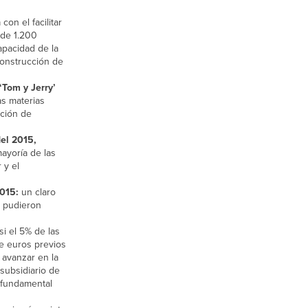
on el facilitar
 de 1.200
apacidad de la
construcción de
‘Tom y Jerry’
as materias
ición de
del 2015,
ayoría de las
 y el
2015:
un claro
o pudieron
i el 5% de las
e euros previos
 avanzar en la
subsidiario de
, fundamental