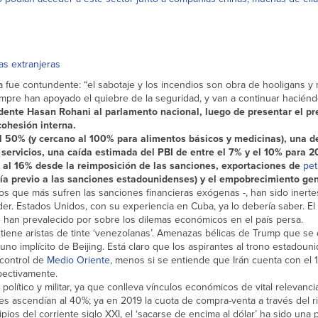
as extranjeras
a fue contundente: “el sabotaje y los incendios son obra de hooligans y
mpre han apoyado el quiebre de la seguridad, y van a continuar haciénd
idente Hasan Rohani al parlamento nacional, luego de presentar el p
cohesión interna.
al 50% (y cercano al 100% para alimentos básicos y medicinas), una d
 servicios, una caída estimada del PBI de entre el 7% y el 10% para 2
al 16% desde la reimposición de las sanciones, exportaciones de
pet
día previo a las sanciones estadounidenses) y el empobrecimiento gen
os que más sufren las sanciones financieras exógenas -, han sido inerte
er. Estados Unidos, con su experiencia en Cuba, ya lo debería saber. El
mpre han prevalecido por sobre los dilemas económicos en el país persa.
 tiene aristas de tinte ‘venezolanas’. Amenazas bélicas de Trump que se
uno implícito de Beijing. Está claro que los aspirantes al trono estadou
 control de
Medio Oriente
, menos si se entiende que Irán cuenta con el 
pectivamente.
olítico y militar, ya que conlleva vínculos económicos de vital relevanci
 ascendían al 40%; ya en 2019 la cuota de compra-venta a través del ria
ios del corriente siglo XXI, el ‘sacarse de encima al dólar’ ha sido una p