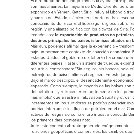
El otro punto de desahogo iraní es la ayuda correligiona
son musulmanes. La mayoría de Medio Oriente, pero tam
expandido en Yemen, Qatar, Siria, Irak, y el Líbano a tra
yihadista del Estado Islámico en el norte de Irak; escena
conocimiento de la zona, el liderazgo religioso sobre la
región, y una alianza política con los alawitas de Siria
económicos:
la exportación de productos no petroleros
destinos principales los países islámicos aliados en l
Más aún, podemos afirmar que la experiencia – trasform
bajo un permanente contexto de coacción económica. En e
Estados Unidos, el gobierno de Teherán ha creado una
diferentes países. Hasta un sistema de trueque, expandi
recurrir al contrabando: “Sin seguro, sin bancos, solo 
extranjeros de países afines al régimen. En este juego d
Bajo el marco descripto, el desencadenante económico y
esperado. Como siempre, la mayoría de las bolsas son al
del petróleo -, y retrocedieron fuertemente en los prim
más amplio’ que arrastre a Irak, Arabia Saudita y otros,
incrementos en los surtidores se podrían potenciar e
podrían interrumpir los flujos de petróleo en el mar. C
activos de resguardo como el oro (nuestra conocida Bar
los primeros días post-asesinato.
Ante este contexto abrupto generado exógenamente, las 
relaciones geopolíticas o comerciales, los cambios que p