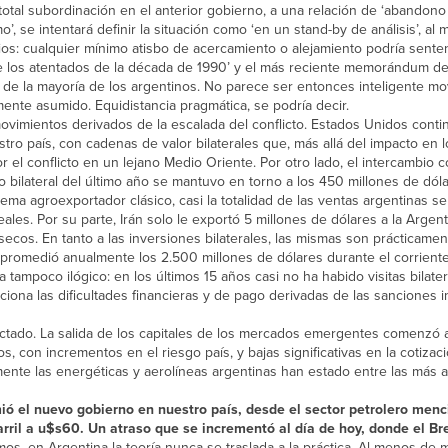
tal subordinación en el anterior gobierno, a una relación de ‘abandono 
’, se intentará definir la situación como ‘en un stand-by de análisis’, al
os: cualquier mínimo atisbo de acercamiento o alejamiento podría sent
e los atentados de la década de 1990’ y el más reciente memorándum d
 de la mayoría de los argentinos. No parece ser entonces inteligente mo
nte asumido. Equidistancia pragmática, se podría decir.
vimientos derivados de la escalada del conflicto. Estados Unidos conti
ro país, con cadenas de valor bilaterales que, más allá del impacto en l
 el conflicto en un lejano Medio Oriente. Por otro lado, el intercambio 
o bilateral del último año se mantuvo en torno a los 450 millones de dól
uema agroexportador clásico, casi la totalidad de las ventas argentinas s
reales. Por su parte, Irán solo le exportó 5 millones de dólares a la Argen
secos. En tanto a las inversiones bilaterales, las mismas son prácticamen
í promedió anualmente los 2.500 millones de dólares durante el corriente 
tampoco ilógico: en los últimos 15 años casi no ha habido visitas bilate
ciona las dificultades financieras y de pago derivadas de las sanciones 
fectado. La salida de los capitales de los mercados emergentes comenzó 
s, con incrementos en el riesgo país, y bajas significativas en la cotiza
ente las energéticas y aerolíneas argentinas han estado entre las más a
ó el nuevo gobierno en nuestro país, desde el sector petrolero men
rril a u$s60. Un atraso que se incrementó al día de hoy, donde el Br
mos, en Argentina la teoría nunca se traslada a la práctica. Al menos de