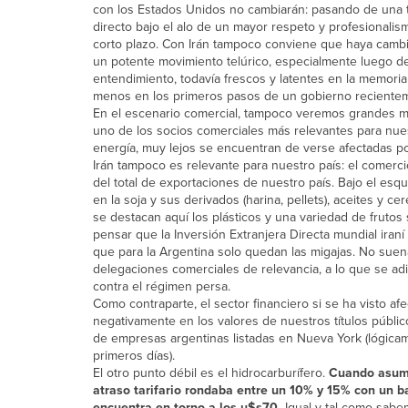
con los Estados Unidos no cambiarán: pasando de una to
directo bajo el alo de un mayor respeto y profesionalismo
corto plazo. Con Irán tampoco conviene que haya cambi
un potente movimiento telúrico, especialmente luego d
entendimiento, todavía frescos y latentes en la memoria
menos en los primeros pasos de un gobierno recienteme
En el escenario comercial, tampoco veremos grandes mo
uno de los socios comerciales más relevantes para nuest
energía, muy lejos se encuentran de verse afectadas por
Irán tampoco es relevante para nuestro país: el comerci
del total de exportaciones de nuestro país. Bajo el esq
en la soja y sus derivados (harina, pellets), aceites y ce
se destacan aquí los plásticos y una variedad de frutos 
pensar que la Inversión Extranjera Directa mundial iran
que para la Argentina solo quedan las migajas. No suena 
delegaciones comerciales de relevancia, a lo que se adi
contra el régimen persa.
Como contraparte, el sector financiero si se ha visto a
negativamente en los valores de nuestros títulos público
de empresas argentinas listadas en Nueva York (lógicam
primeros días).
El otro punto débil es el hidrocarburífero.
Cuando asumi
atraso tarifario rondaba entre un 10% y 15% con un ba
encuentra en torno a los u$s70.
Igual y tal como sabe