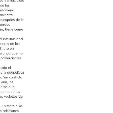
s iraníes, siete
 se ha
l fenómeno
ancestral
doeuropeos de la
cuerdos
tas, tiene como
l internacional
cieras de los
dinero en
laro, porque no
e comerciantes
sido el
e la geopolítica
o ‘un conflicto
 aún, los
leros que
epunte de los
las vedettes de
 En tanto a las
as relaciones