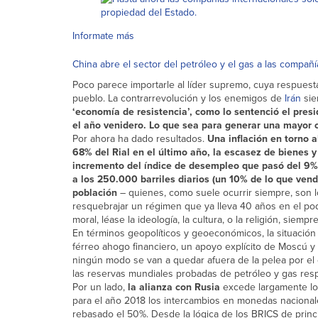
Informate más
China abre el sector del petróleo y el gas a las compañí
Poco parece importarle al líder supremo, cuya respuest
pueblo. La contrarrevolución y los enemigos de
Irán
sie
‘economía de resistencia’, como lo sentenció el pres
el año venidero. Lo que sea para generar una mayor 
Por ahora ha dado resultados.
Una inflación en torno 
68% del Rial en el último año, la escasez de bienes y
incremento del índice de desempleo que pasó del 9% 
a los 250.000 barriles diarios (un 10% de lo que ven
población
– quienes, como suele ocurrir siempre, son l
resquebrajar un régimen que ya lleva 40 años en el pod
moral, léase la ideología, la cultura, o la religión, sie
En términos geopolíticos y geoeconómicos, la situación
férreo ahogo financiero, un apoyo explícito de Moscú y 
ningún modo se van a quedar afuera de la pelea por el
las reservas mundiales probadas de petróleo y gas res
Por un lado,
la alianza con Rusia
excede largamente lo p
para el año 2018 los intercambios en monedas nacionales
rebasado el 50%. Desde la lógica de los BRICS de princip