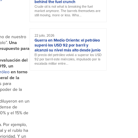
behind the fuel crunch
Crude oil is not what is breaking the fuel
market anymore. The barrels themselves are
still moving, more or less. Wha...
22 julio, 2026
 no de nuestro
Guerra en Medio Oriente: el petróleo
olo”.
Una
superó los USD 92 por barril y
resupuesto para
alcanzó su nivel más alto desde junio
El precio del petróleo volvió a superar los USD
92 por barril este miércoles, impulsado por la
evaluación del
escalada militar entre...
019, un
róleo
en torno
eral de la
s para
 poder de la
 diluyeron en un
nidense de
10% y el 15% de
a. Por ejemplo,
l y el rublo ha
rioridad. Y un