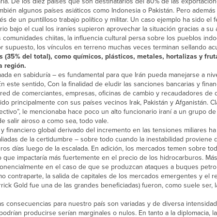
ria. De los diez países que son destinatarios del 80% de las exportacione
bién algunos países asiáticos como Indonesia o Pakistán. Pero además
vés de un puntilloso trabajo político y militar. Un caso ejemplo ha sido e
rio bajo el cual los iraníes supieron aprovechar la situación gracias a su 
s comunidades chiitas, la influencia cultural persa sobre los pueblos in
. Por supuesto, los vínculos en terreno muchas veces terminan sellando a
 (35% del total), como químicos, plásticos, metales, hortalizas y fru
a región.
ada en sabiduría – es fundamental para que Irán pueda manejarse a nive
ste sentido, Con la finalidad de eludir las sanciones bancarias y finan
 red de comerciantes, empresas, oficinas de cambio y recaudadores de 
do principalmente con sus países vecinos Irak, Pakistán y Afganistán. C
efectivo”, le mencionaba hace poco un alto funcionario iraní a un grupo d
e salir airoso a como sea, todo vale.
 financiero global derivado del incremento en las tensiones miliares ha 
iadas de la certidumbre – sobre todo cuando la inestabilidad proviene d
eros días luego de la escalada. En adición, los mercados temen sobre tod
 lo que impactaría más fuertemente en el precio de los hidrocarburos. Más
xponencialmente en el caso de que se produzcan ataques a buques petro
omo contraparte, la salida de capitales de los mercados emergentes y el r
rick Gold fue una de las grandes beneficiadas) fueron, como suele ser, 
consecuencias para nuestro país son variadas y de diversa intensidad.
odrían producirse serían marginales o nulos. En tanto a la diplomacia, l