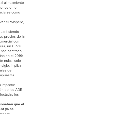
al alineamiento
 menos en el
enciarse como
e
ver el avispero,
nuará siendo
os precios de la
comercial con
ares, un 0,77%
e han centrado
tina en el 2019:
te nulas; solo
siglo, implica
rales de
impuestas
a impactar
ción de los ADR
fectadas los
cionaban que el
ent ya se
 manera